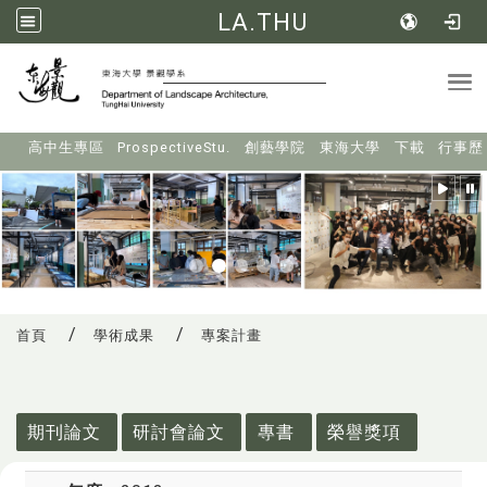
LA.THU
Tog
:::
高中生專區
ProspectiveStu.
創藝學院
東海大學
下載
行事歷
首頁
學術成果
專案計畫
:::
期刊論文
研討會論文
專書
榮譽獎項