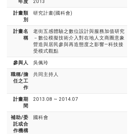
年度
2013
計畫類
研究計畫(國科會)
別
計畫名
老街五感體驗之數位設計與服務加值研究
稱
－數位模擬技術介入對在地人文商圈意象
營造與居民參與再造態度之影響—科技接
受模式觀點
參與人
吳佩玲
職稱/擔
共同主持人
任之工
作
計畫期
2013.08 ~ 2014.07
間
補助/委
國科會
託或合
作機構