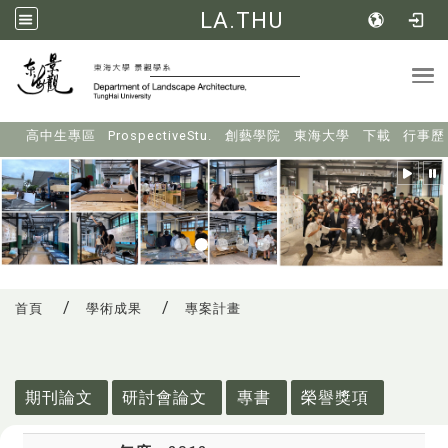
LA.THU
Tog
:::
高中生專區
ProspectiveStu.
創藝學院
東海大學
下載
行事歷
首頁
學術成果
專案計畫
:::
期刊論文
研討會論文
專書
榮譽獎項