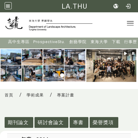
LA.THU
Tog
:::
高中生專區
ProspectiveStu.
創藝學院
東海大學
下載
行事歷
首頁
學術成果
專案計畫
:::
期刊論文
研討會論文
專書
榮譽獎項