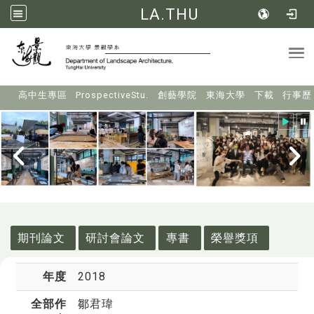
LA.THU
Tog
:::
高中生專區
ProspectiveStu.
創藝學院
東海大學
下載
行事歷
:::
期刊論文
研討會論文
專書
榮譽獎項
年度
2018
全部作
鄒君瑋