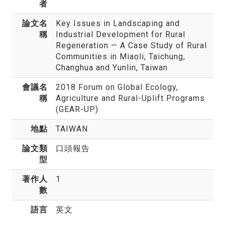
者
論文名
Key Issues in Landscaping and
稱
Industrial Development for Rural
Regeneration — A Case Study of Rural
Communities in Miaoli, Taichung,
Changhua and Yunlin, Taiwan
會議名
2018 Forum on Global Ecology,
稱
Agriculture and Rural-Uplift Programs
(GEAR-UP)
地點
TAIWAN
論文類
口頭報告
型
著作人
1
數
語言
英文