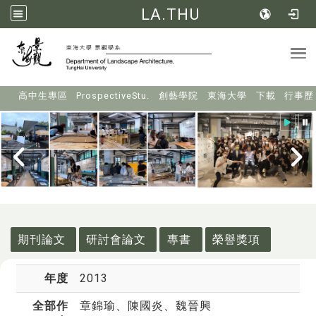
LA.THU
Tog
:::
高中生專區
ProspectiveStu.
創藝學院
東海大學
下載
行事歷
:::
期刊論文
研討會論文
專書
榮譽獎項
年度
2013
全部作
章錦瑜
、陳國炎、魏晉興