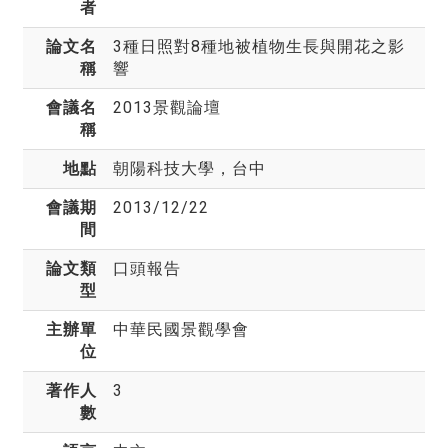
者
論文名
3種日照對8種地被植物生長與開花之影
稱
響
會議名
2013景觀論壇
稱
地點
朝陽科技大學，台中
會議期
2013/12/22
間
論文類
口頭報告
型
主辦單
中華民國景觀學會
位
著作人
3
數