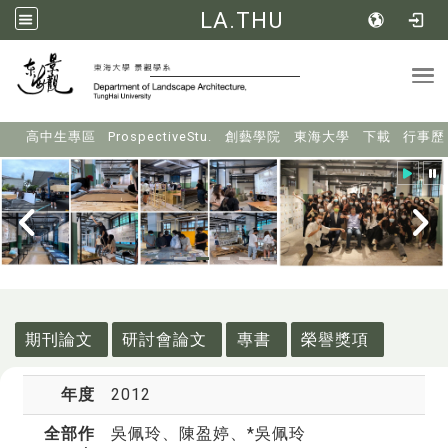
LA.THU
Tog
:::
高中生專區
ProspectiveStu.
創藝學院
東海大學
下載
行事歷
:::
期刊論文
研討會論文
專書
榮譽獎項
年度
2012
全部作
吳佩玲
、陳盈婷、*吳佩玲