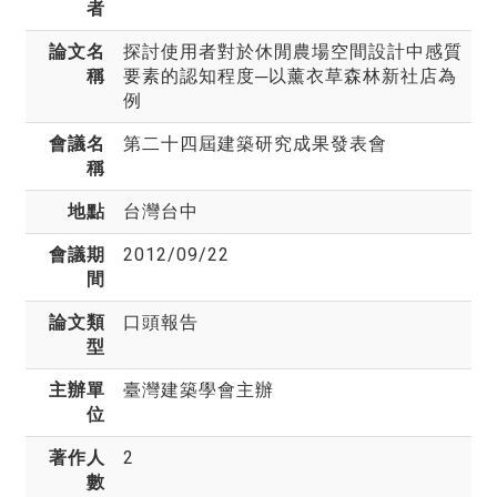
者
論文名
探討使用者對於休閒農場空間設計中感質
稱
要素的認知程度─以薰衣草森林新社店為
例
會議名
第二十四屆建築研究成果發表會
稱
地點
台灣台中
會議期
2012/09/22
間
論文類
口頭報告
型
主辦單
臺灣建築學會主辦
位
著作人
2
數