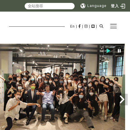
Language
登入
Toggle 
En
|
|
|
|