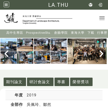
LA.THU
Tog
:::
高中生專區
ProspectiveStu.
創藝學院
東海大學
下載
行事歷
:::
期刊論文
研討會論文
專書
榮譽獎項
年度
2019
全部作
吳佩玲
、鄒然