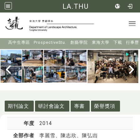
LA.THU
Tog
:::
高中生專區
ProspectiveStu.
創藝學院
東海大學
下載
行事歷
:::
期刊論文
研討會論文
專書
榮譽獎項
年度
2014
全部作者
李麗雪
、陳志欣、陳弘凷