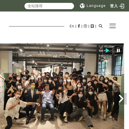
Language
登入
Toggle 
En
|
|
|
|