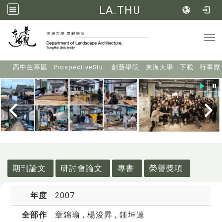
LA.THU
Tog
:::
高中生專區
ProspectiveStu.
創藝學院
東海大學
下載
行事歷
:::
期刊論文
研討會論文
專書
榮譽獎項
年度
2007
全部作
章錦瑜
, 楊浚昇 , 鍾坤達