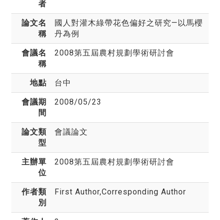
者
論文名
國人對灌木綠帶花色偏好之研究—以馬櫻
稱
丹為例
會議名
2008第五屆農村規劃學術研討會
稱
地點
台中
會議期
2008/05/23
間
論文類
會議論文
型
主辦單
2008第五屆農村規劃學術研討會
位
作者類
First Author,Corresponding Author
別