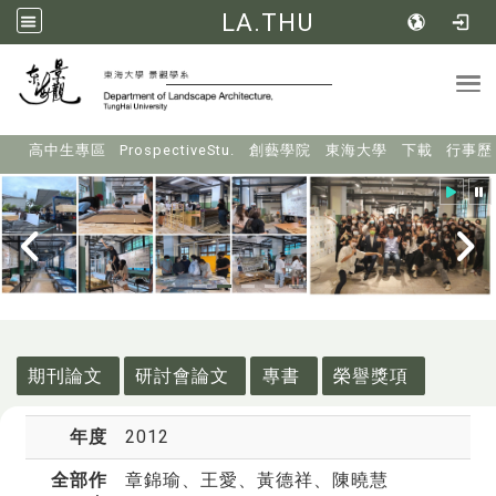
LA.THU
Tog
:::
高中生專區
ProspectiveStu.
創藝學院
東海大學
下載
行事歷
:::
期刊論文
研討會論文
專書
榮譽獎項
年度
2012
全部作
章錦瑜
、王愛、黃德祥、陳曉慧