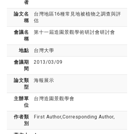
者
論文名
台灣地區16種常見地被植物之調查與評
稱
估
會議名
第十一屆造園景觀學術研討會研討會
稱
地點
台灣大學
會議期
2013/03/09
間
論文類
海報展示
型
主辦單
台灣造園景觀學會
位
作者類
First Author,Corresponding Author,
別