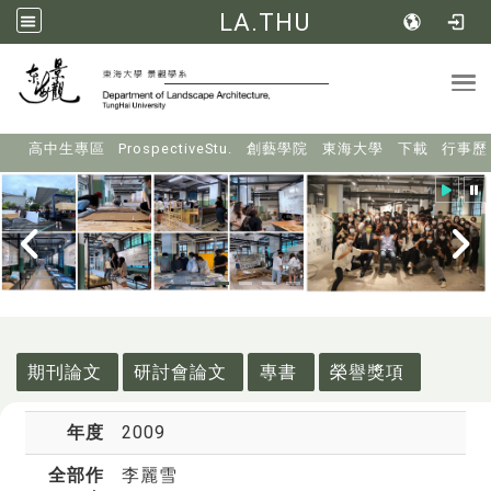
LA.THU
Tog
:::
高中生專區
ProspectiveStu.
創藝學院
東海大學
下載
行事歷
:::
期刊論文
研討會論文
專書
榮譽獎項
年度
2009
全部作
李麗雪