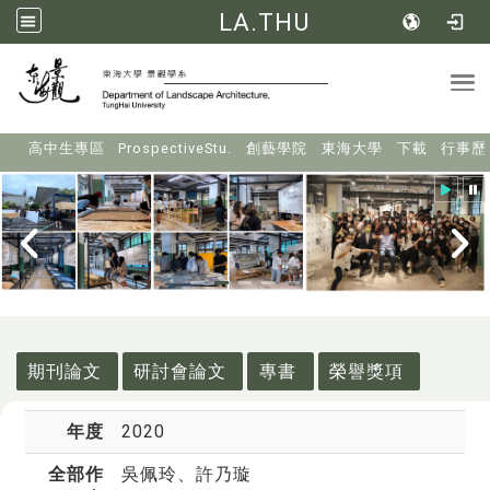
LA.THU
Tog
:::
高中生專區
ProspectiveStu.
創藝學院
東海大學
下載
行事歷
:::
期刊論文
研討會論文
專書
榮譽獎項
年度
2020
全部作
吳佩玲
、許乃璇