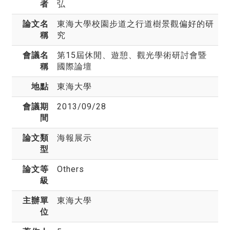
者
弘
論文名
東海大學校園步道之行道樹景觀偏好的研
稱
究
會議名
第15屆休閒、遊憩、觀光學術研討會暨
稱
國際論壇
地點
東海大學
會議期
2013/09/28
間
論文類
海報展示
型
論文等
Others
級
主辦單
東海大學
位