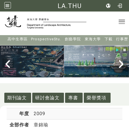
LA.THU
Tog
:::
高中生專區
ProspectiveStu.
創藝學院
東海大學
下載
行事歷
:::
期刊論文
研討會論文
專書
榮譽獎項
年度
2009
全部作者
章錦瑜