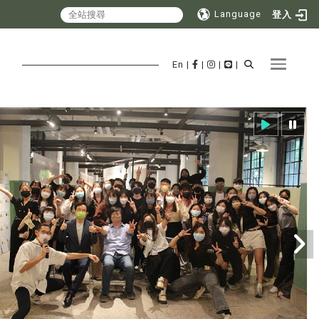
Language
登入
Toggle 
En
|
|
|
|