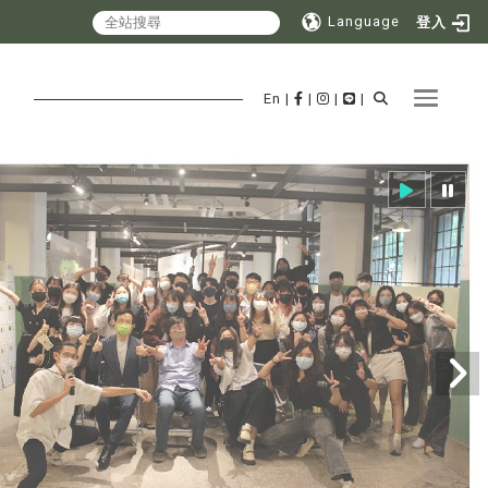
Language
登入
Toggle 
En
|
|
|
|