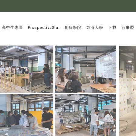
:::
高中生專區
ProspectiveStu.
創藝學院
東海大學
下載
行事歷