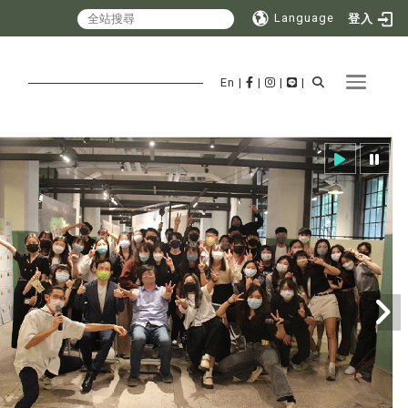
Language
登入
Toggle 
En
|
|
|
|