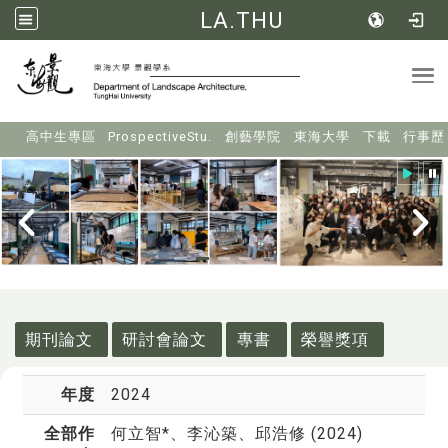
LA.THU
Tog
:::
高中生專區
ProspectiveStu.
創藝學院
東海大學
下載
行事歷
:::
期刊論文
研討會論文
專書
榮譽獎項
年度
2024
全部作
何立智*
、李沁築、邱浩修 (2024)