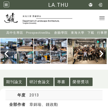
LA.THU
Tog
:::
高中生專區
ProspectiveStu.
創藝學院
東海大學
下載
行事歷
:::
期刊論文
研討會論文
專書
榮譽獎項
年度
2013
全部作者
章錦瑜
、鍾政勳