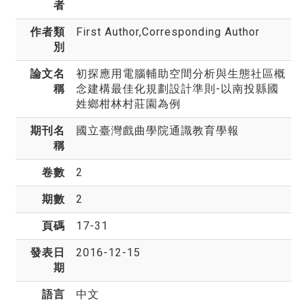
者
作者類
First Author,Corresponding Author
別
論文名
初探應用電腦輔助空間分析與生態社區概
稱
念建構最佳化規劃設計準則-以南投縣國
姓鄉柑林村莊園為例
期刊名
國立臺灣戲曲學院通識教育學報
稱
卷數
2
期數
2
頁碼
17-31
發表日
2016-12-15
期
語言
中文