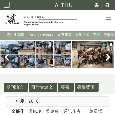
LA.THU
Tog
:::
高中生專區
ProspectiveStu.
創藝學院
東海大學
下載
行事歷
:::
期刊論文
研討會論文
專書
榮譽獎項
年度
2016
全部作
吳佩玲
、吳佩玲（通訊作者）、陳盈潤