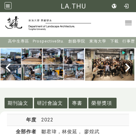
LA.THU
Tog
:::
高中生專區
ProspectiveStu.
創藝學院
東海大學
下載
行事歷
:::
期刊論文
研討會論文
專書
榮譽獎項
年度
2022
全部作者
鄒君瑋
，林俊延， 廖煌武