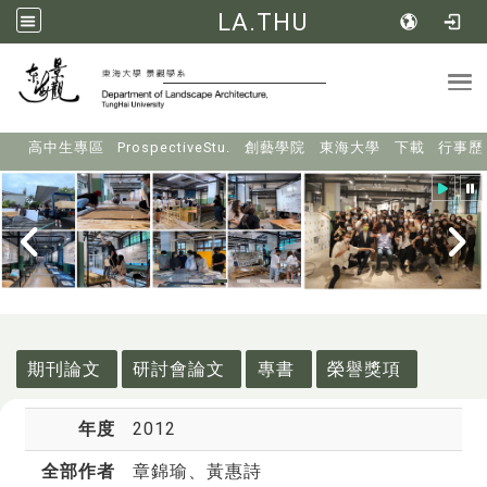
LA.THU
Tog
:::
高中生專區
ProspectiveStu.
創藝學院
東海大學
下載
行事歷
:::
期刊論文
研討會論文
專書
榮譽獎項
年度
2012
全部作者
章錦瑜
、黃惠詩