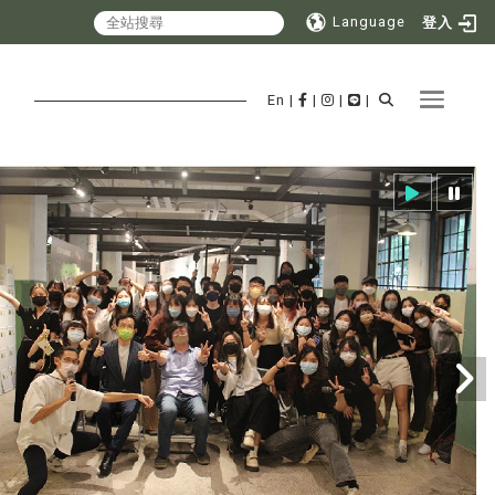
Language
登入
Toggle 
En
|
|
|
|