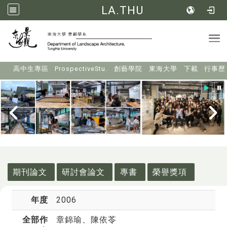
LA.THU
Tog
:::
高中生專區
ProspectiveStu.
創藝學院
東海大學
下載
行事歷
:::
期刊論文
研討會論文
專書
榮譽獎項
年度
2006
全部作
章錦瑜
、陳依苓