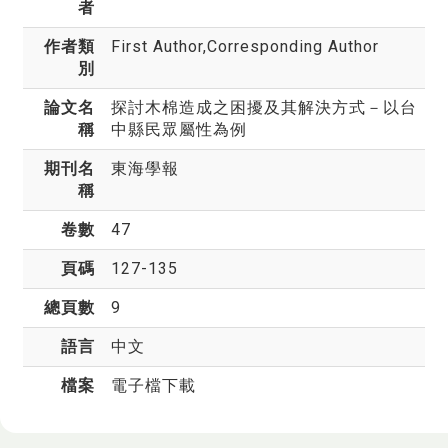
者
作者類
First Author,Corresponding Author
別
論文名
探討木棉造成之困擾及其解決方式－以台
稱
中縣民眾屬性為例
期刊名
東海學報
稱
卷數
47
頁碼
127-135
總頁數
9
語言
中文
檔案
電子檔下載