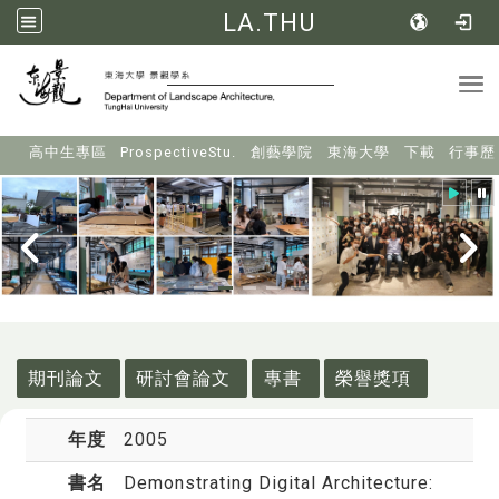
LA.THU
Tog
:::
高中生專區
ProspectiveStu.
創藝學院
東海大學
下載
行事歷
:::
期刊論文
研討會論文
專書
榮譽獎項
年度
2005
書名
Demonstrating Digital Architecture: