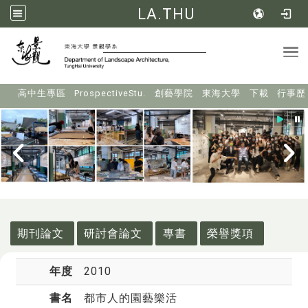
LA.THU
Tog
:::
高中生專區
ProspectiveStu.
創藝學院
東海大學
下載
行事歷
:::
期刊論文
研討會論文
專書
榮譽獎項
年度
2010
書名
都市人的園藝樂活