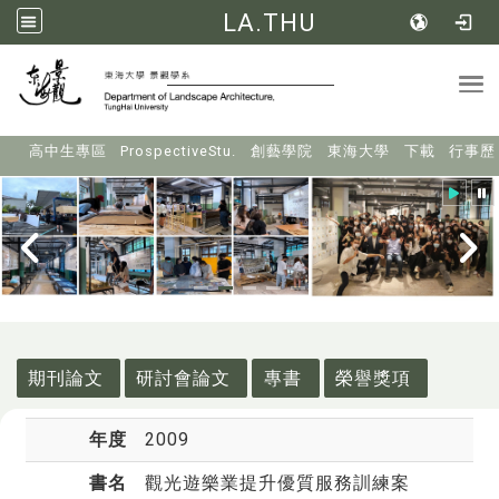
LA.THU
Tog
:::
高中生專區
ProspectiveStu.
創藝學院
東海大學
下載
行事歷
:::
期刊論文
研討會論文
專書
榮譽獎項
年度
2009
書名
觀光遊樂業提升優質服務訓練案