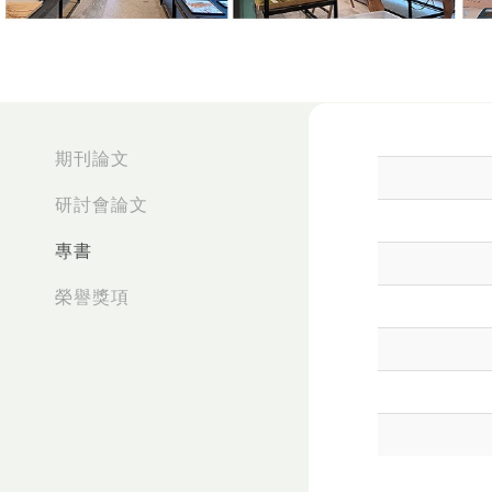
:::
期刊論文
研討會論文
專書
榮譽獎項