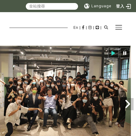
Language
登入
Toggle 
En
|
|
|
|