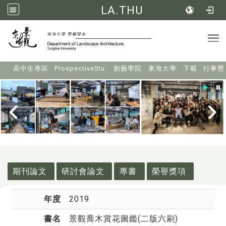
LA.THU
Tog
:::
高中生專區
ProspectiveStu.
創藝學院
東海大學
下載
行事歷
:::
期刊論文
研討會論文
專書
榮譽獎項
年度
2019
書名
景觀喬木賞花圖鑑(二版六刷)