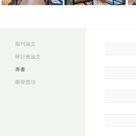
:::
期刊論文
研討會論文
專書
榮譽獎項