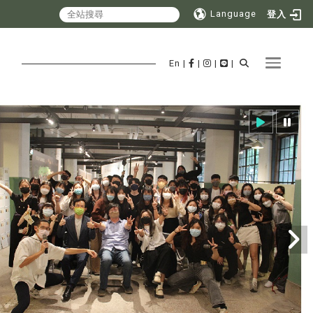
Language
登入
Toggle 
En
|
|
|
|