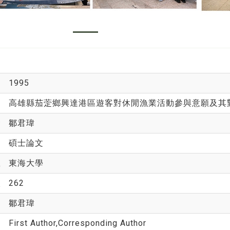
度
1995
名
高雄縣茄萣鄉興達港區遊客對休閒漁業活動參與意願及其
者
鄒君瑋
節
碩士論文
社
東海大學
次
262
編
鄒君瑋
別
First Author,Corresponding Author