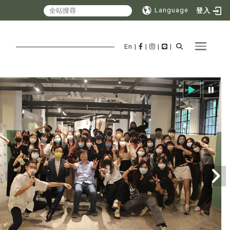
Language
登入
Toggle 
En
|
|
|
|