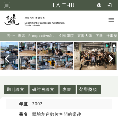
LA.THU
Tog
:::
高中生專區
ProspectiveStu.
創藝學院
東海大學
下載
行事歷
:::
期刊論文
研討會論文
專書
榮譽獎項
年度
2002
書名
體驗創造數位空間的樂趣