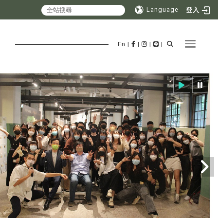
Language
登入
Toggle 
En
|
|
|
|