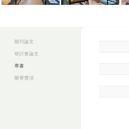
:::
期刊論文
研討會論文
專書
榮譽獎項