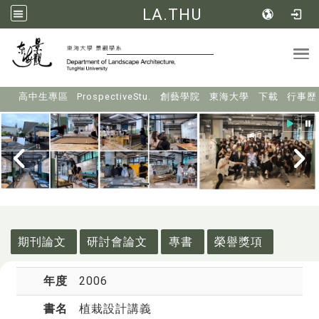
LA.THU
Tog
:::
高中生專區
ProspectiveStu.
創藝學院
東海大學
下載
行事歷
:::
期刊論文
研討會論文
專書
榮譽獎項
年度
2006
書名
植栽設計講義