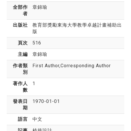
全部作
章錦瑜
者
出版社
教育部獎勵東海大學教學卓越計畫補助出
版
頁次
516
主編
章錦瑜
作者類
First Author,Corresponding Author
別
著作人
1
數
發表日
1970-01-01
期
語言
中文
記事
植栽設計