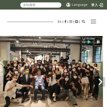
Language
登入
Toggle 
En
|
|
|
|