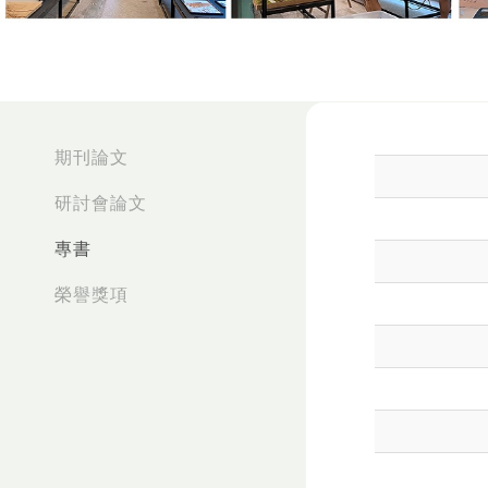
:::
期刊論文
研討會論文
專書
榮譽獎項