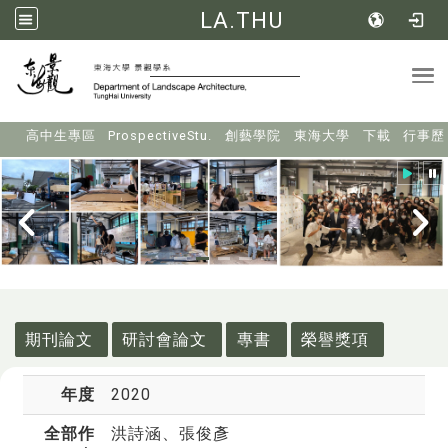
LA.THU
Tog
:::
高中生專區
ProspectiveStu.
創藝學院
東海大學
下載
行事歷
:::
期刊論文
研討會論文
專書
榮譽獎項
年度
2020
全部作
洪詩涵
、張俊彥