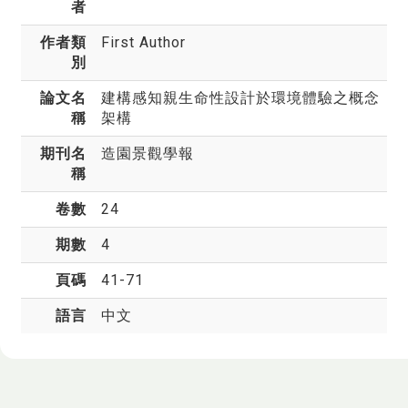
者
作者類
First Author
別
論文名
建構感知親生命性設計於環境體驗之概念
稱
架構
期刊名
造園景觀學報
稱
卷數
24
期數
4
頁碼
41-71
語言
中文