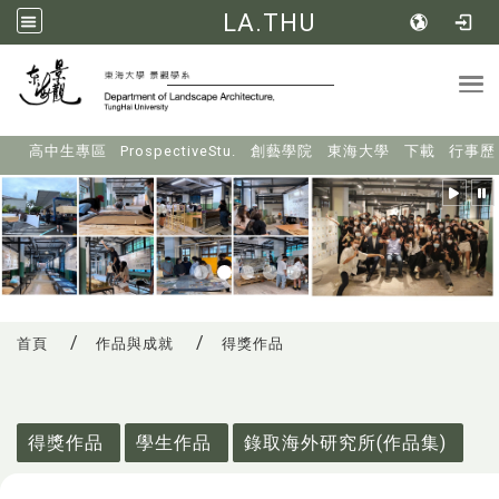
LA.THU
Tog
:::
高中生專區
ProspectiveStu.
創藝學院
東海大學
下載
行事歷
首頁
作品與成就
得獎作品
:::
得獎作品
學生作品
錄取海外研究所(作品集)