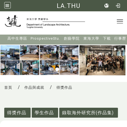
LA.THU
Tog
:::
高中生專區
ProspectiveStu.
創藝學院
東海大學
下載
行事歷
首頁
作品與成就
得獎作品
:::
得獎作品
學生作品
錄取海外研究所(作品集)