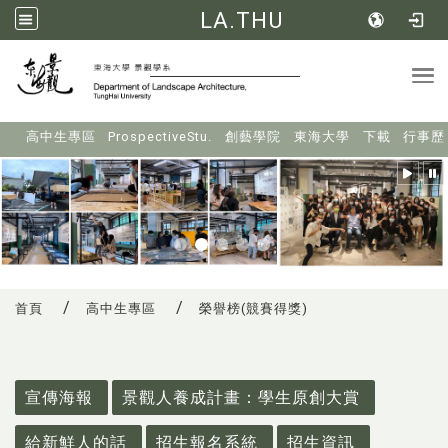
LA.THU
Tog
:::
高中生專區
ProspectiveStu.
創藝學院
東海大學
下載
行事歷
首頁
高中生專區
榮譽榜(競賽得獎)
:::
宣傳海報
景觀人養成計畫：學生原創大賞
給新鮮人的話
招生報名系統
招生資訊