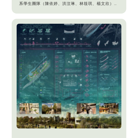
系學生團隊（陳依婷、洪汶琳、林筱琪、楊文欣）參
與本競賽，榮獲佳作。指導老師：鄒君瑋