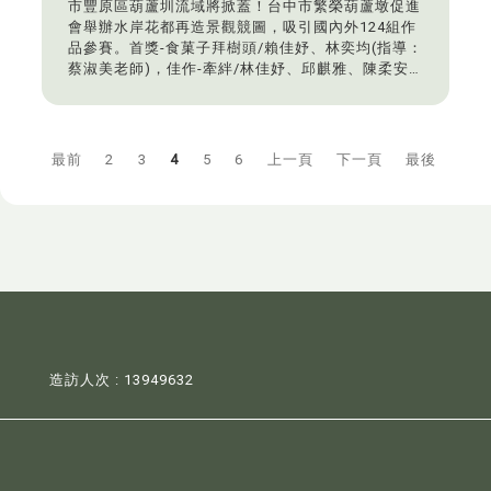
市豐原區葫蘆圳流域將掀蓋！台中市繁榮葫蘆墩促進
會舉辦水岸花都再造景觀競圖，吸引國內外124組作
品參賽。首獎-食菓子拜樹頭/賴佳妤、林奕均(指導：
蔡淑美老師)，佳作-牽絆/林佳妤、邱麒雅、陳柔安
(指導：陳建名老師)
最前
2
3
4
5
6
上一頁
下一頁
最後
造訪人次 : 13949632