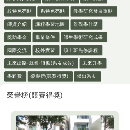
校特色亮點
系特色亮點
教學研究發展重點
師資介紹
課程學習地圖
景觀學什麼
獎助學金
畢業條件
師生學術研究成果
國際交流
校外實習
碩士班先修課程
未來出路-就業-證照(系友成效)
未來升學
學雜費
榮譽榜(競賽得獎)
傑出系友
榮譽榜(競賽得獎)