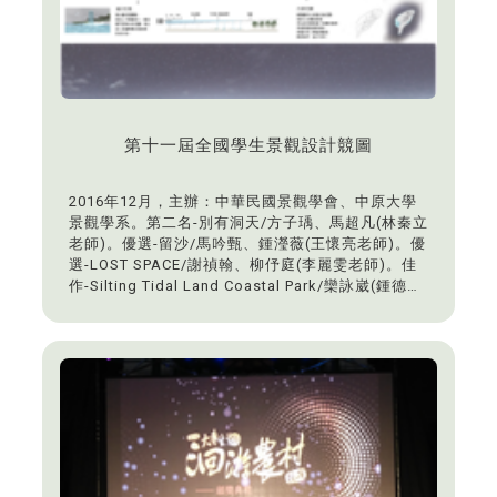
第十一屆全國學生景觀設計競圖
2016年12月，主辦：中華民國景觀學會、中原大學
景觀學系。第二名-別有洞天/方子瑀、馬超凡(林秦立
老師)。優選-留沙/馬吟甄、鍾瀅薇(王懷亮老師)。優
選-LOST SPACE/謝禎翰、柳伃庭(李麗雯老師)。佳
作-Silting Tidal Land Coastal Park/欒詠崴(鍾德頌
老師)。佳作-城市消長/林新淯(林秦立老師)