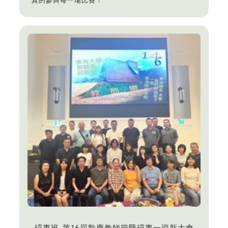
真的參與每一場比賽！
碩專班-第16屆歡慶教師節暨碩專一迎新大會