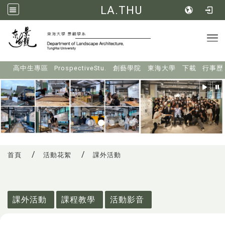
LA.THU
Tog
:::
高中生專區
ProspectiveStu.
創藝學院
東海大學
下載
行事歷
首頁
活動花絮
課外活動
:::
課外活動
課程教學
活動影音