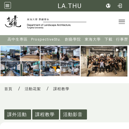
LA.THU
Tog
:::
高中生專區
ProspectiveStu.
創藝學院
東海大學
下載
行事歷
首頁
活動花絮
課程教學
:::
課外活動
課程教學
活動影音