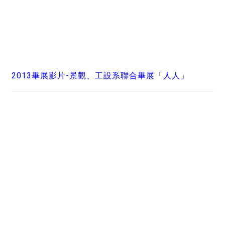
2013畢展影片-景觀、工設系聯合畢展「人人」