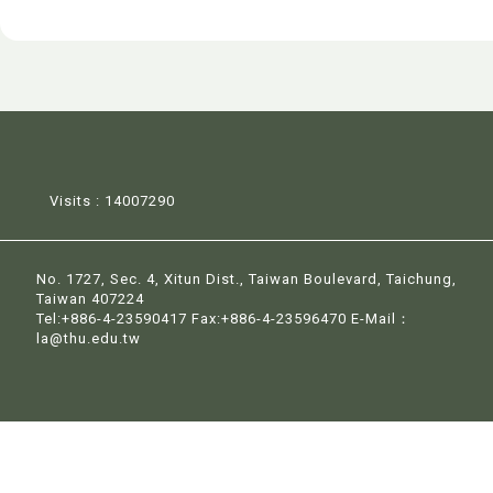
Visits : 14007290
No. 1727, Sec. 4, Xitun Dist., Taiwan Boulevard, Taichung,
Taiwan 407224
Tel:+886-4-23590417 Fax:+886-4-23596470 E-Mail：
la@thu.edu.tw