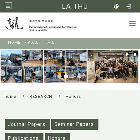
LA.THU
Tog
:::
HOME
F.A.C.D.
T.H.U.
home
RESEARCH
Honors
:::
Journal Papers
Seminar Papers
Publications
Honors