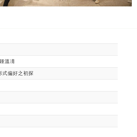
, 鍾溫凊
形式偏好之初探