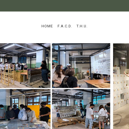
:::
HOME
F.A.C.D.
T.H.U.