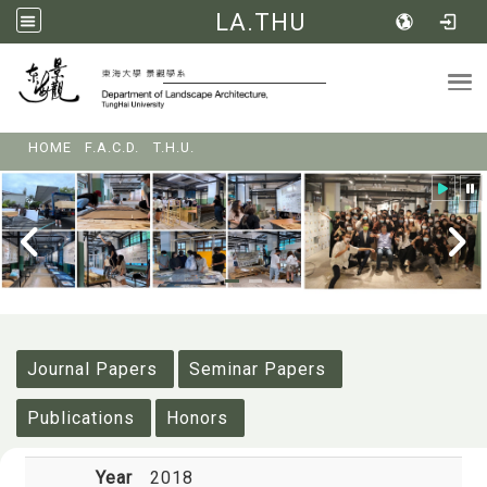
LA.THU
Tog
:::
HOME
F.A.C.D.
T.H.U.
:::
Journal Papers
Seminar Papers
Publications
Honors
Year
2018