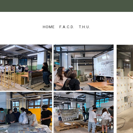
:::
HOME
F.A.C.D.
T.H.U.