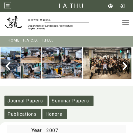
LA.THU
Tog
:::
HOME
F.A.C.D.
T.H.U.
:::
Journal Papers
Seminar Papers
Publications
Honors
Year
2007