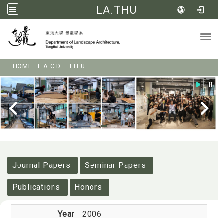
LA.THU
Tog
:::
HOME
F.A.C.D.
T.H.U.
:::
Journal Papers
Seminar Papers
Publications
Honors
Year
2006